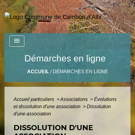
menu
Démarches en ligne
ACCUEIL
/
DÉMARCHES EN LIGNE
Accueil particuliers
>
Associations
>
Évolutions
et dissolution d'une association
>
Dissolution
d'une association
DISSOLUTION D'UNE