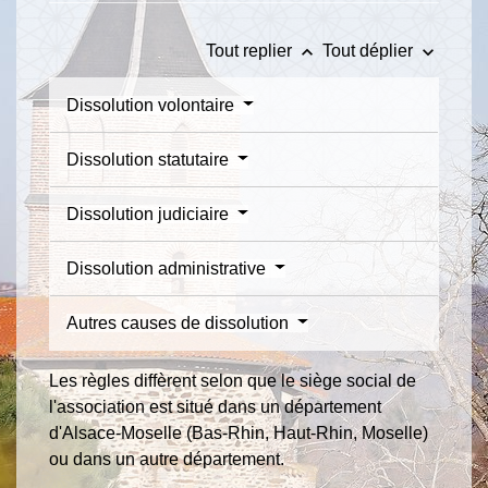
keyboard_arrow_up
keyboard_arrow_down
Tout replier
Tout déplier
Dissolution volontaire
Dissolution statutaire
Dissolution judiciaire
Dissolution administrative
Autres causes de dissolution
Les règles diffèrent selon que le siège social de
l'association est situé dans un département
d'Alsace-Moselle (Bas-Rhin, Haut-Rhin, Moselle)
ou dans un autre département.