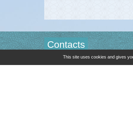
Contacts
This site uses cookies and gives you
Commune de Cambon d'Albi
4, place de la Mairie
81990 Cambon d'Albi - FRANCE
+33 5 63 53 00 00
Contact par formulaire
Mentions légales