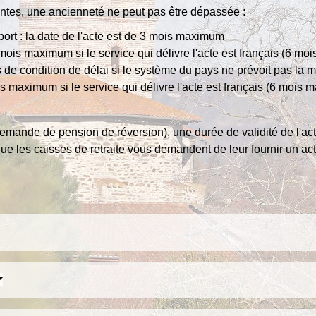
tes, une ancienneté ne peut pas être dépassée :
port : la date de l'acte est de 3 mois maximum
 mois maximum si le service qui délivre l'acte est français (6 mo
pas de condition de délai si le système du pays ne prévoit pas la m
is maximum si le service qui délivre l'acte est français (6 mois m
ande de pension de réversion), une durée de validité de l'acte 
e que les caisses de retraite vous demandent de leur fournir un a