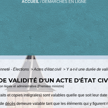
ACCUEIL
/
DÉMARCHES EN LIGNE
enneté - Élections
>
Actes d'état civil
>
Y a-t-il une durée de vali
DE VALIDITÉ D'UN ACTE D'ÉTAT CIV
ion légale et administrative (Première ministre)
traits et copies intégrales) sont valables quelle que soit leur dat
 de
décès
demeure valable tant que les éléments qui y figurent n