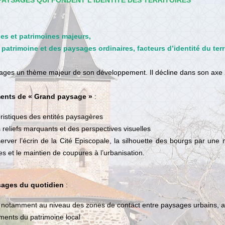
 PAYSAGES QUI FONDENT L’IDENTITÉ DES TERRITOIRES
ges et patrimoines majeurs,
patrimoine et des paysages ordinaires, facteurs d’identité du terr
sages un thème majeur de son développement. Il décline dans son axe 2 
éments de « Grand paysage »
:
éristiques des entités paysagères
 reliefs marquants et des perspectives visuelles
server l’écrin de la Cité Episcopale, la silhouette des bourgs par une 
les et le maintien de coupures à l’urbanisation.
ysages du quotidien
:
 notamment au niveau des zones de contact entre paysages urbains, ag
léments du patrimoine local