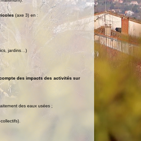
an maximum).
ricoles
(axe 3) en :
s
ics, jardins…)
 compte des impacts des activités sur
 traitement des eaux usées ;
ollectifs).