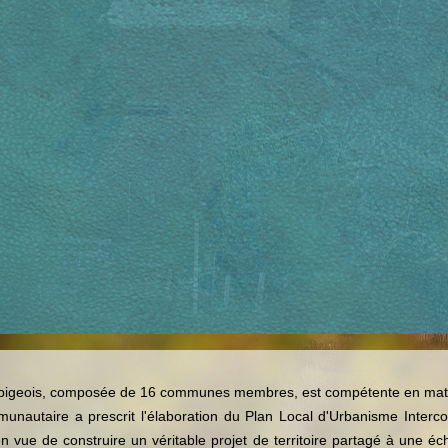
lbigeois, composée de 16 communes membres, est compétente en mat
nautaire a prescrit l'élaboration du Plan Local d'Urbanisme Inter
t en vue de construire un véritable projet de territoire partagé à une é