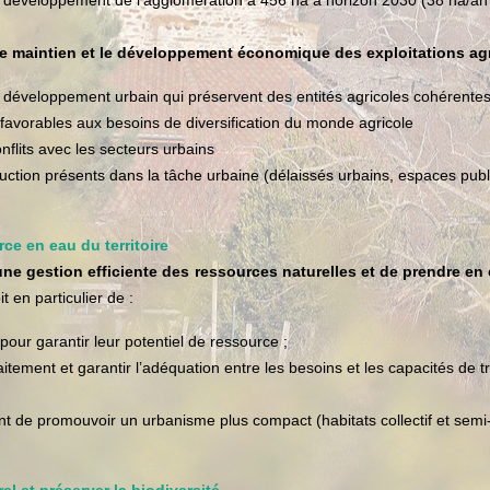
 le développement de l’agglomération à 456 ha à horizon 2030 (38 ha/
 le maintien et le développement économique des exploitations ag
 au développement urbain qui préservent des entités agricoles cohérente
 favorables aux besoins de diversification du monde agricole
nflits avec les secteurs urbains
oduction présents dans la tâche urbaine (délaissés urbains, espaces publ
rce en eau du territoire
une gestion efficiente des ressources naturelles et de prendre en
 en particulier de :
pour garantir leur potentiel de ressource ;
raitement et garantir l’adéquation entre les besoins et les capacités de
t de promouvoir un urbanisme plus compact (habitats collectif et semi-c