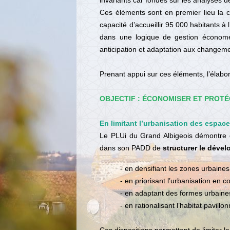
invariants car fondés sur les analyses d
Ces éléments sont en premier lieu la cr
capacité d’accueillir 95 000 habitants à
dans une logique de gestion économe d
anticipation et adaptation aux changeme
Prenant appui sur ces éléments, l’élabor
OBJECTIF : ÉCONOMISER ET PROT
En limitant l’urbanisation des espaces
Le PLUi du Grand Albigeois démontre de
dans son PADD de
structurer le déve
- en densifiant les zones urbain
- en priorisant l’urbanisation en 
- en adaptant des formes urbaines 
- en rationalisant l’habitat pavil