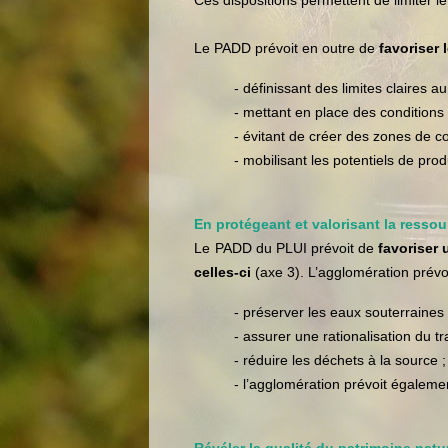
Ces dispositions permettent de limiter
Le PADD prévoit en outre de
favoriser
- définissant des limites claires
- mettant en place des conditions
- évitant de créer des zones de co
- mobilisant les potentiels de pr
En protégeant et valorisant la ressou
Le PADD du PLUI prévoit de
favoriser 
celles-ci
(axe 3). L’agglomération prévoit
- préserver les eaux souterraines 
- assurer une rationalisation du t
- réduire les déchets à la source ;
- l’agglomération prévoit égalemen