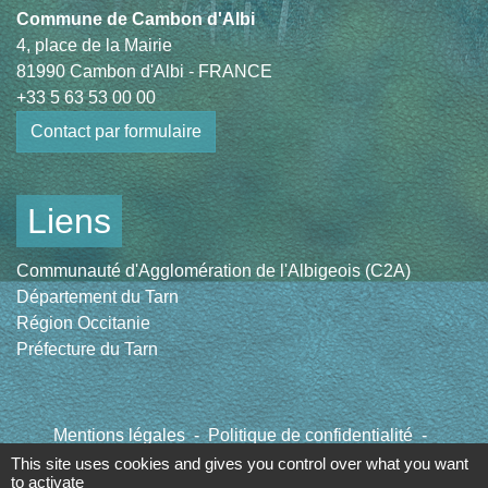
Commune de Cambon d'Albi
4, place de la Mairie
81990 Cambon d'Albi - FRANCE
+33 5 63 53 00 00
Contact par formulaire
Liens
Communauté d'Agglomération de l'Albigeois (C2A)
Département du Tarn
Région Occitanie
Préfecture du Tarn
Mentions légales
-
Politique de confidentialité
-
Accessibilité
-
Plan du site
-
Gestion des cookies
This site uses cookies and gives you control over what you want
to activate