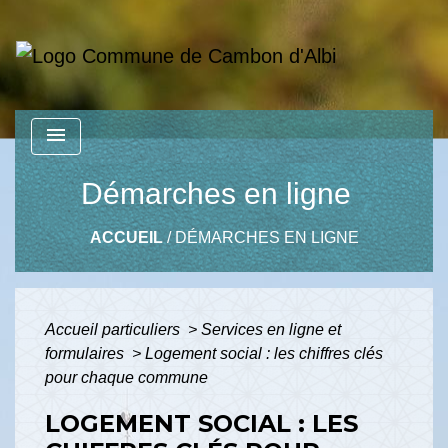
menu
Démarches en ligne
ACCUEIL
/
DÉMARCHES EN LIGNE
Accueil particuliers
>
Services en ligne et
formulaires
>
Logement social : les chiffres clés
pour chaque commune
LOGEMENT SOCIAL : LES