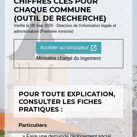
CHIFFRES CLÉS POUR
CHAQUE COMMUNE
(OUTIL DE RECHERCHE)
Vérifié le 08 Sep 2020 - Direction de l'information légale et
administrative (Première ministre)
open_in_new
Accéder au simulateur
Ministère chargé du logement
POUR TOUTE EXPLICATION,
CONSULTER LES FICHES
PRATIQUES :
Particuliers
Faire une demande de logement social