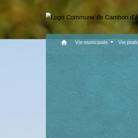
home
Vie municipale
Vie prat