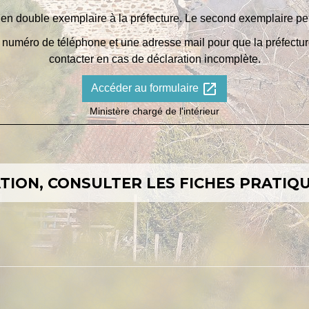
é en double exemplaire à la préfecture. Le second exemplaire pe
un numéro de téléphone et une adresse mail pour que la préfectur
contacter en cas de déclaration incomplète.
open_in_new
Accéder au formulaire
Ministère chargé de l'intérieur
ION, CONSULTER LES FICHES PRATIQU