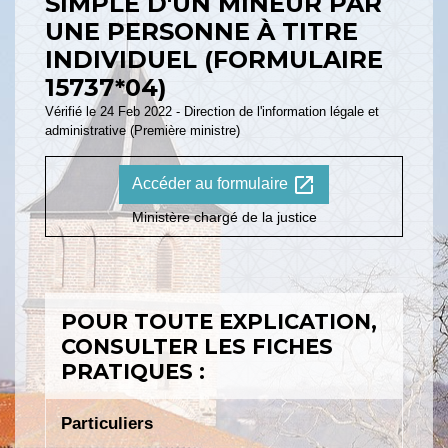
SIMPLE D'UN MINEUR PAR
UNE PERSONNE À TITRE
INDIVIDUEL (FORMULAIRE
15737*04)
Vérifié le 24 Feb 2022 - Direction de l'information légale et
administrative (Première ministre)
open_in_new
Accéder au formulaire
Ministère chargé de la justice
POUR TOUTE EXPLICATION,
CONSULTER LES FICHES
PRATIQUES :
Particuliers