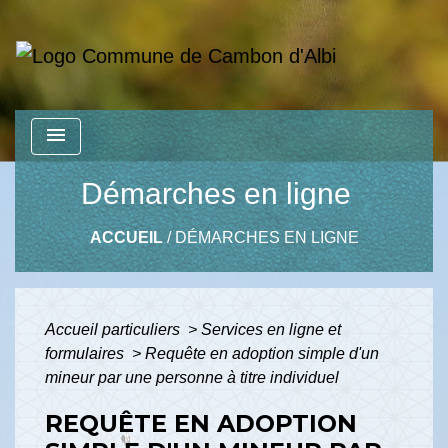
menu
Démarches en ligne
ACCUEIL
/
DÉMARCHES EN LIGNE
Accueil particuliers
>
Services en ligne et
formulaires
>
Requête en adoption simple d'un
mineur par une personne à titre individuel
REQUÊTE EN ADOPTION