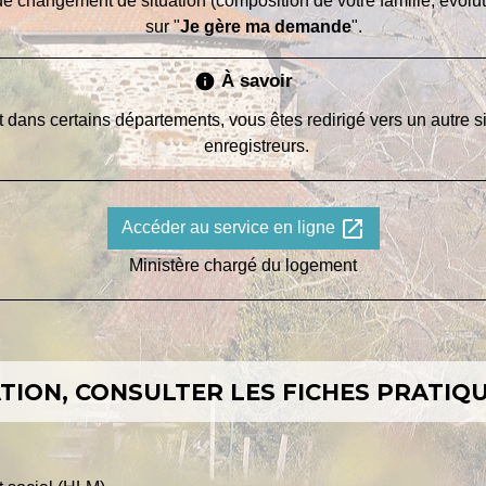
 changement de situation (composition de votre famille, évolution
sur "
Je gère ma demande
".
À savoir
info
ans certains départements, vous êtes redirigé vers un autre sit
enregistreurs.
open_in_new
Accéder au service en ligne
Ministère chargé du logement
ION, CONSULTER LES FICHES PRATIQU