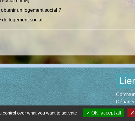
 social (HLM)
 obtenir un logement social ?
 de logement social
Lie
Communau
Départem
Région O
 control over what you want to activate
OK, accept all
Préfectu