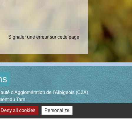
Signaler une erreur sur cette page
ns
té d'Agglomération de l'Albigeois (C2A)
ent du Tarn
ccitanie
Deny all cookies
Personalize
re du Tarn