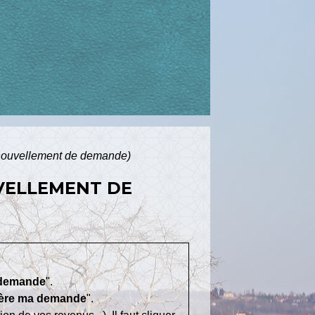
enouvellement de demande)
VELLEMENT DE
 demande
".
ère ma demande
".