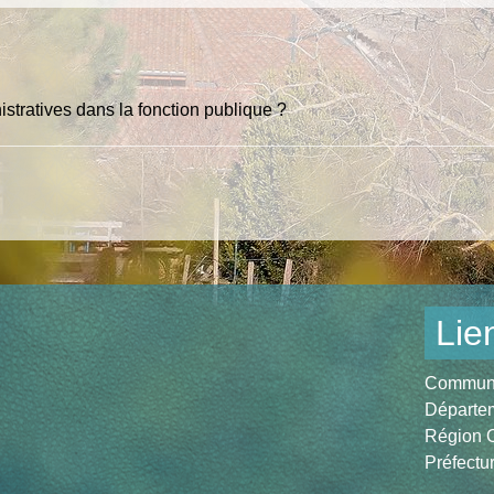
istratives dans la fonction publique ?
Lie
Communau
Départem
Région O
Préfectu