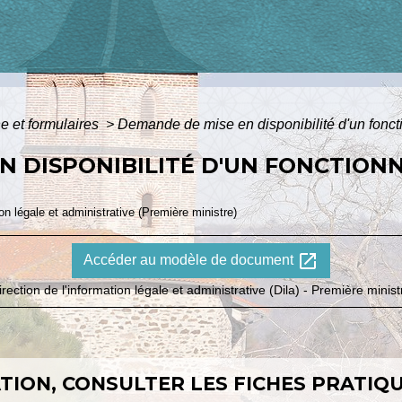
ne et formulaires
>
Demande de mise en disponibilité d'un fonct
N DISPONIBILITÉ D'UN FONCTION
ion légale et administrative (Première ministre)
open_in_new
Accéder au modèle de document
irection de l'information légale et administrative (Dila) - Première minist
ION, CONSULTER LES FICHES PRATIQU