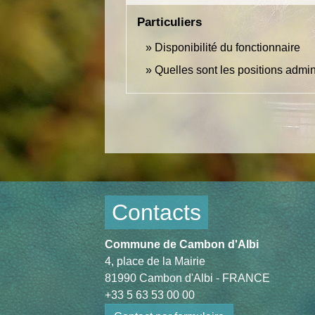
Particuliers
Disponibilité du fonctionnaire
Quelles sont les positions admin
Contacts
Commune de Cambon d'Albi
4, place de la Mairie
81990 Cambon d'Albi - FRANCE
+33 5 63 53 00 00