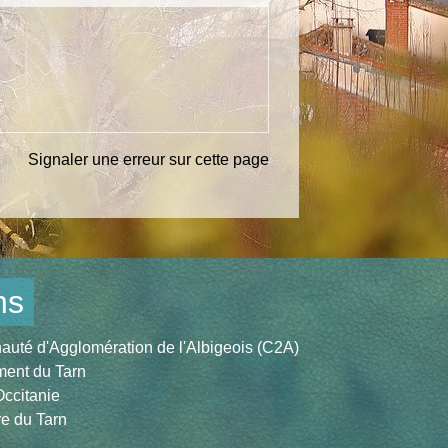
Signaler une erreur sur cette page
ns
té d'Agglomération de l'Albigeois (C2A)
ent du Tarn
ccitanie
re du Tarn