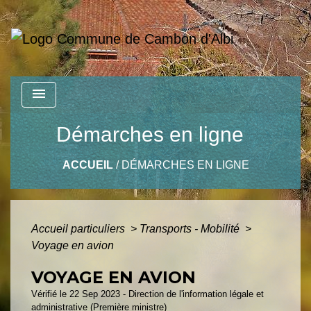
menu
Démarches en ligne
ACCUEIL
/
DÉMARCHES EN LIGNE
Accueil particuliers
>
Transports - Mobilité
>
Voyage en avion
VOYAGE EN AVION
Vérifié le 22 Sep 2023 - Direction de l'information légale et
administrative (Première ministre)