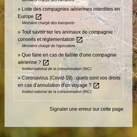
Ministère chargé des transports
Liste des compagnies aériennes interdites en
open_in_new
Europe
Ministère chargé des transports
Tout savoir sur les animaux de compagnie :
open_in_new
conseils et réglementation
Ministère chargé de l'agriculture
Que faire en cas de faillite d'une compagnie
open_in_new
aérienne ?
Institut national de la consommation (INC)
Coronavirus (Covid-19) : quels sont vos droits
open_in_new
en cas d'annulation d'un voyage ?
Institut national de la consommation (INC)
Signaler une erreur sur cette page