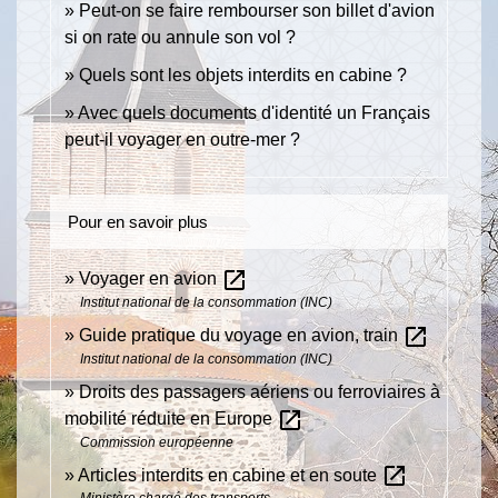
Peut-on se faire rembourser son billet d'avion
si on rate ou annule son vol ?
Quels sont les objets interdits en cabine ?
Avec quels documents d'identité un Français
peut-il voyager en outre-mer ?
Pour en savoir plus
open_in_new
Voyager en avion
Institut national de la consommation (INC)
open_in_new
Guide pratique du voyage en avion, train
Institut national de la consommation (INC)
Droits des passagers aériens ou ferroviaires à
open_in_new
mobilité réduite en Europe
Commission européenne
open_in_new
Articles interdits en cabine et en soute