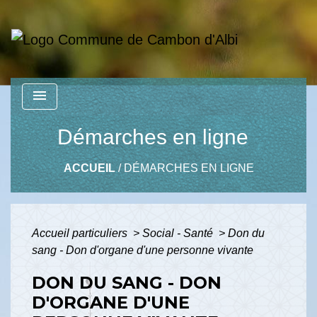
menu
Démarches en ligne
ACCUEIL
/
DÉMARCHES EN LIGNE
Accueil particuliers
>
Social - Santé
>
Don du
sang - Don d'organe d'une personne vivante
DON DU SANG - DON
D'ORGANE D'UNE