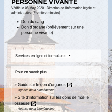
PERSONNE VIVANTE
Vérifié le 05 May 2020 - Direction de l'information légale et
administrative (Première ministre)
Don du sang
Don d'organe (prélèvement sur une
personne vivante)
Services en ligne et formulaires
Pour en savoir plus
open_in_new
Guide sur le don d'organes
Agence de la biomédecine
Site d'information sur les dons de mœlle
open_in_new
osseuse
Agence de la biomédecine