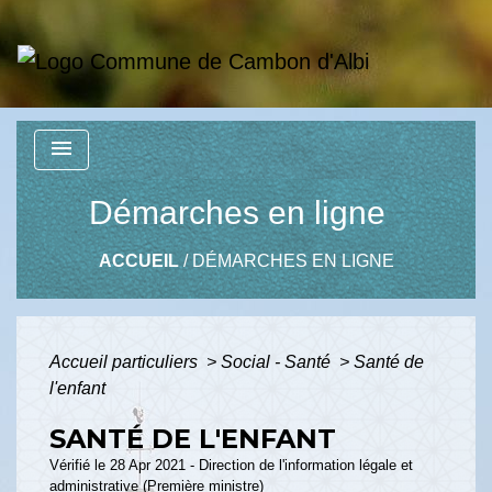
menu
Démarches en ligne
ACCUEIL
/
DÉMARCHES EN LIGNE
Accueil particuliers
>
Social - Santé
>
Santé de
l'enfant
SANTÉ DE L'ENFANT
Vérifié le 28 Apr 2021 - Direction de l'information légale et
administrative (Première ministre)