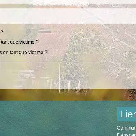
 ?
 tant que victime ?
 en tant que victime ?
Lie
Communau
Départem