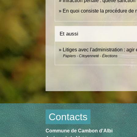
Infraction pénale : quelle sanction 
En quoi consiste la procédure de m
Et aussi
Litiges avec l'administration : agir 
Papiers - Citoyenneté - Élections
Contacts
Commune de Cambon d'Albi