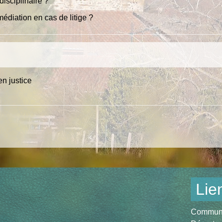
disciplinaire ?
édiation en cas de litige ?
en justice
Lie
Communau