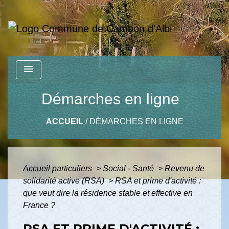
menu
Démarches en ligne
ACCUEIL
/
DÉMARCHES EN LIGNE
Accueil particuliers
>
Social - Santé
>
Revenu de
solidarité active (RSA)
>
RSA et prime d'activité :
que veut dire la résidence stable et effective en
France ?
RSA ET PRIME D'ACTIVITÉ :