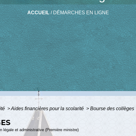
ACCUEIL
/
DÉMARCHES EN LIGNE
ité
>
Aides financières pour la scolarité
>
Bourse des collèges
GES
ion légale et administrative (Première ministre)