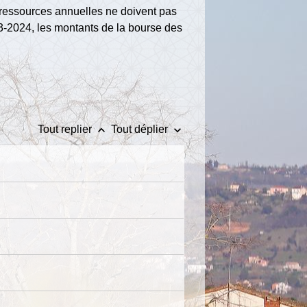
s ressources annuelles ne doivent pas
3-2024, les montants de la bourse des
keyboard_arrow_up
keyboard_arrow_down
Tout replier
Tout déplier