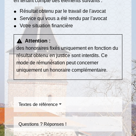
en tenant compte des éléments suivants :
Résultat obtenu par le travail de l'avocat
Service qui vous a été rendu par l'avocat
Votre situation financière
Attention :
warning
des honoraires fixés uniquement en fonction du
résultat obtenu en justice sont interdits. Ce
mode de rémunération peut concerner
uniquement un honoraire complémentaire.
Textes de référence
Questions ? Réponses !