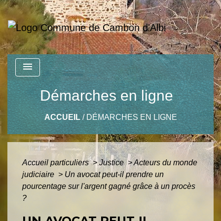
menu
Démarches en ligne
ACCUEIL
/
DÉMARCHES EN LIGNE
Accueil particuliers
>
Justice
>
Acteurs du monde
judiciaire
>
Un avocat peut-il prendre un
pourcentage sur l'argent gagné grâce à un procès
?
UN AVOCAT PEUT-IL