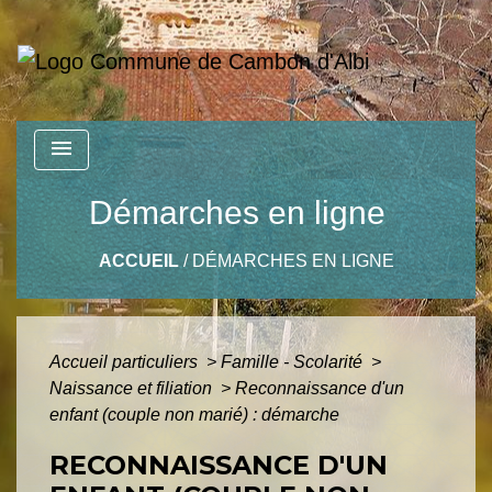
menu
Démarches en ligne
ACCUEIL
/
DÉMARCHES EN LIGNE
Accueil particuliers
>
Famille - Scolarité
>
Naissance et filiation
>
Reconnaissance d'un
enfant (couple non marié) : démarche
RECONNAISSANCE D'UN