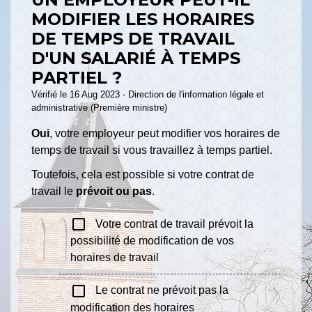
MODIFIER LES HORAIRES
DE TEMPS DE TRAVAIL
D'UN SALARIÉ À TEMPS
PARTIEL ?
Vérifié le 16 Aug 2023 - Direction de l'information légale et
administrative (Première ministre)
Oui
, votre employeur peut modifier vos horaires de
temps de travail si vous travaillez à temps partiel.
Toutefois, cela est possible si votre contrat de
travail le
prévoit ou pas
.
check_box_outline_blank
Votre contrat de travail prévoit la
possibilité de modification de vos
horaires de travail
check_box_outline_blank
Le contrat ne prévoit pas la
modification des horaires