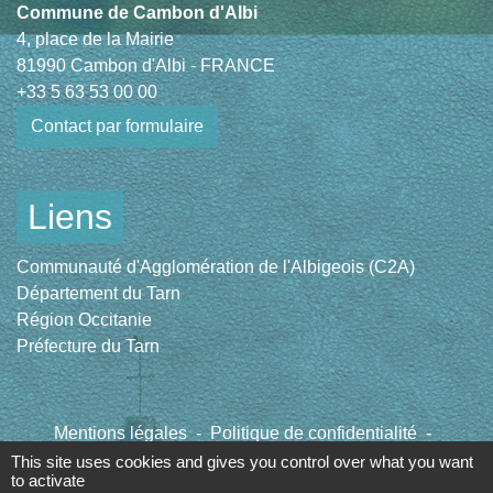
Commune de Cambon d'Albi
4, place de la Mairie
81990 Cambon d'Albi - FRANCE
+33 5 63 53 00 00
Contact par formulaire
Liens
Communauté d'Agglomération de l'Albigeois (C2A)
Département du Tarn
Région Occitanie
Préfecture du Tarn
Mentions légales
-
Politique de confidentialité
-
Accessibilité
-
Plan du site
-
Gestion des cookies
This site uses cookies and gives you control over what you want
to activate