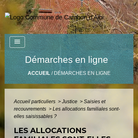
menu
Démarches en ligne
ACCUEIL
/
DÉMARCHES EN LIGNE
Accueil particuliers
>
Justice
>
Saisies et
recouvrements
>
Les allocations familiales sont-
elles saisissables ?
LES ALLOCATIONS