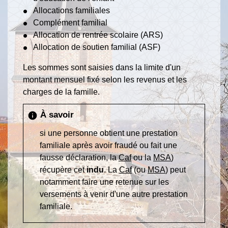
Allocations familiales
Complément familial
Allocation de rentrée scolaire (ARS)
Allocation de soutien familial (ASF)
Les sommes sont saisies dans la limite d'un
montant mensuel fixé selon les revenus et les
charges de la famille.
À savoir
info
si une personne obtient une prestation
familiale après avoir fraudé ou fait une
fausse déclaration, la
Caf
ou la
MSA
)
récupère cet
indu
. La
Caf
(ou
MSA
) peut
notamment faire une retenue sur les
versements à venir d'une autre prestation
familiale.