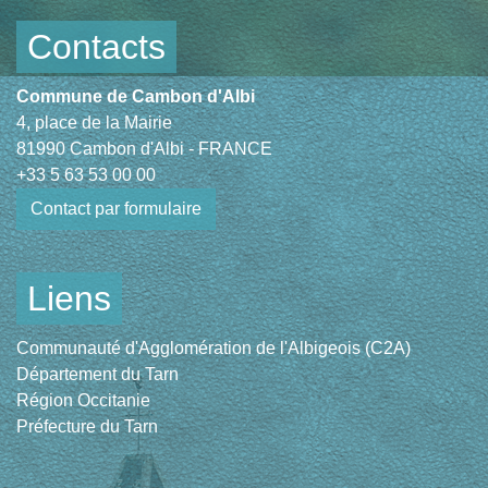
Contacts
Commune de Cambon d'Albi
4, place de la Mairie
81990 Cambon d'Albi - FRANCE
+33 5 63 53 00 00
Contact par formulaire
Liens
Communauté d'Agglomération de l'Albigeois (C2A)
Département du Tarn
Région Occitanie
Préfecture du Tarn