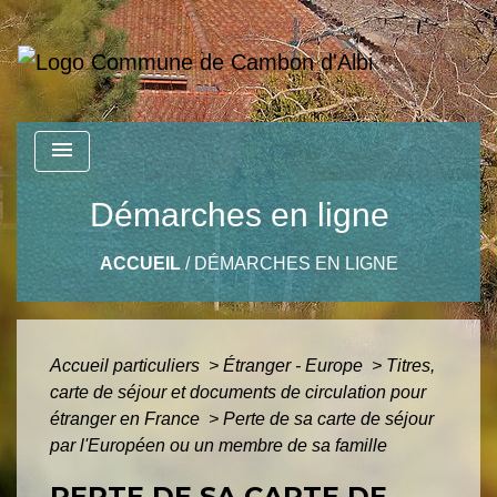
menu
Démarches en ligne
ACCUEIL
/
DÉMARCHES EN LIGNE
Accueil particuliers
>
Étranger - Europe
>
Titres,
carte de séjour et documents de circulation pour
étranger en France
>
Perte de sa carte de séjour
par l'Européen ou un membre de sa famille
PERTE DE SA CARTE DE