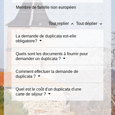
Membre de famille non européen
keyboard_arrow_up
keyboard_arrow_down
Tout replier
Tout déplier
La demande de duplicata est-elle
obligatoire?
Quels sont les documents à fournir pour
demander un duplicata ?
Comment effectuer la demande de
duplicata ?
Quel est le coût d'un duplicata d'une
carte de séjour ?