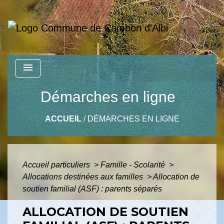
menu
Démarches en ligne
ACCUEIL
/
DÉMARCHES EN LIGNE
Accueil particuliers
>
Famille - Scolarité
>
Allocations destinées aux familles
>
Allocation de
soutien familial (ASF) : parents séparés
ALLOCATION DE SOUTIEN