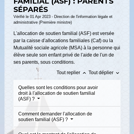
FAMILIAL (ASF) : PARENTS
SÉPARÉS
Vérifié le 01 Apr 2023 - Direction de l'information légale et
administrative (Première ministre)
L'allocation de soutien familial (ASF) est versée
par la caisse d'allocations familiales (Caf) ou la
Mutualité sociale agricole (MSA) à la personne qui
élève seule son enfant privé de l'aide de l'un de
ses parents, sous conditions.
keyboard_arrow_up
keyboard_arrow_down
Tout replier
Tout déplier
Quelles sont les conditions pour avoir
droit à l'allocation de soutien familial
(ASF) ?
Comment demander l'allocation de
soutien familial (ASF) ?