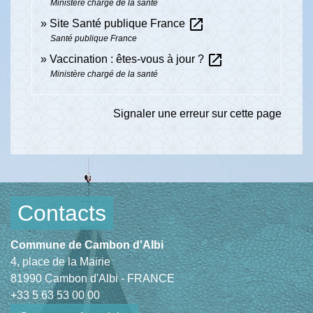
Ministère chargé de la santé
open_in_new
Site Santé publique France
Santé publique France
open_in_new
Vaccination : êtes-vous à jour ?
Ministère chargé de la santé
Signaler une erreur sur cette page
Contacts
Commune de Cambon d'Albi
4, place de la Mairie
81990 Cambon d'Albi - FRANCE
+33 5 63 53 00 00