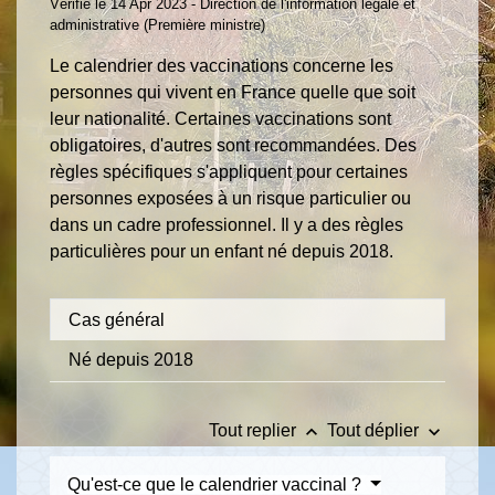
Vérifié le 14 Apr 2023 - Direction de l'information légale et
administrative (Première ministre)
Le calendrier des vaccinations concerne les
personnes qui vivent en France quelle que soit
leur nationalité. Certaines vaccinations sont
obligatoires, d'autres sont recommandées. Des
règles spécifiques s'appliquent pour certaines
personnes exposées à un risque particulier ou
dans un cadre professionnel. Il y a des règles
particulières pour un enfant né depuis 2018.
Cas général
Né depuis 2018
keyboard_arrow_up
keyboard_arrow_down
Tout replier
Tout déplier
Qu'est-ce que le calendrier vaccinal ?