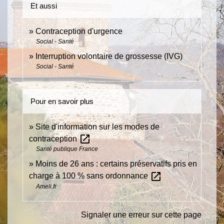
Et aussi
Contraception d'urgence
Social - Santé
Interruption volontaire de grossesse (IVG)
Social - Santé
Pour en savoir plus
Site d'information sur les modes de
open_in_new
contraception
Santé publique France
Moins de 26 ans : certains préservatifs pris en
open_in_new
charge à 100 % sans ordonnance
Ameli.fr
Signaler une erreur sur cette page