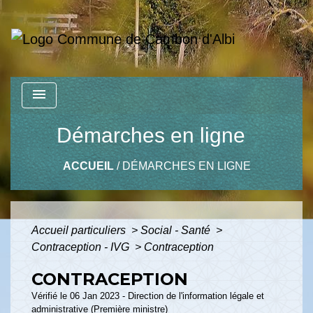
menu
Démarches en ligne
ACCUEIL
/
DÉMARCHES EN LIGNE
Accueil particuliers
>
Social - Santé
>
Contraception - IVG
>
Contraception
CONTRACEPTION
Vérifié le 06 Jan 2023 - Direction de l'information légale et
administrative (Première ministre)