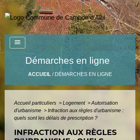
menu
Démarches en ligne
ACCUEIL
/
DÉMARCHES EN LIGNE
Accueil particuliers
>
Logement
>
Autorisation
d'urbanisme
>
Infraction aux règles d'urbanisme :
quels sont les délais de prescription ?
INFRACTION AUX RÈGLES