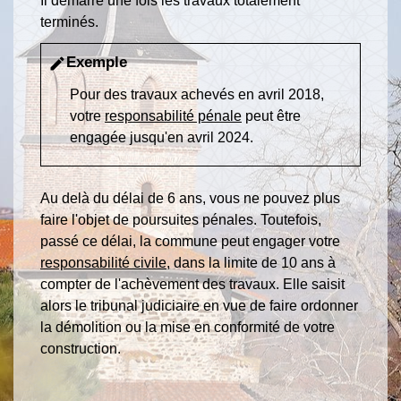
Il démarre une fois les travaux totalement
terminés.
Exemple
edit
Pour des travaux achevés en avril 2018,
votre
responsabilité pénale
peut être
engagée jusqu'en avril 2024.
Au delà du délai de 6 ans, vous ne pouvez plus
faire l'objet de poursuites pénales. Toutefois,
passé ce délai, la commune peut engager votre
responsabilité civile
, dans la limite de 10 ans à
compter de l'achèvement des travaux. Elle saisit
alors le tribunal judiciaire en vue de faire ordonner
la démolition ou la mise en conformité de votre
construction.