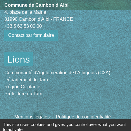
Commune de Cambon d'Albi
4, place de la Mairie
81990 Cambon d'Albi - FRANCE
+33 5 63 53 00 00
Contact par formulaire
Liens
Communauté d'Agglomération de l'Albigeois (C2A)
Département du Tarn
Région Occitanie
Préfecture du Tarn
Mentions légales
-
Politique de confidentialité
-
Accessibilité
-
Plan du site
-
Gestion des cookies
This site uses cookies and gives you control over what you want
to activate