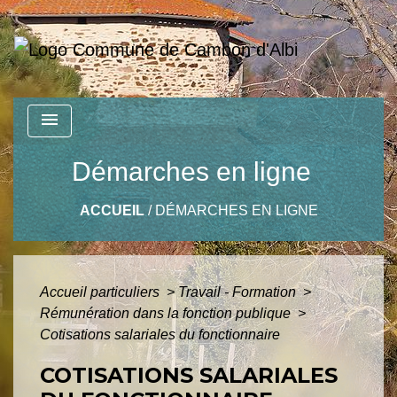
menu
Démarches en ligne
ACCUEIL
/
DÉMARCHES EN LIGNE
Accueil particuliers
>
Travail - Formation
>
Rémunération dans la fonction publique
>
Cotisations salariales du fonctionnaire
COTISATIONS SALARIALES