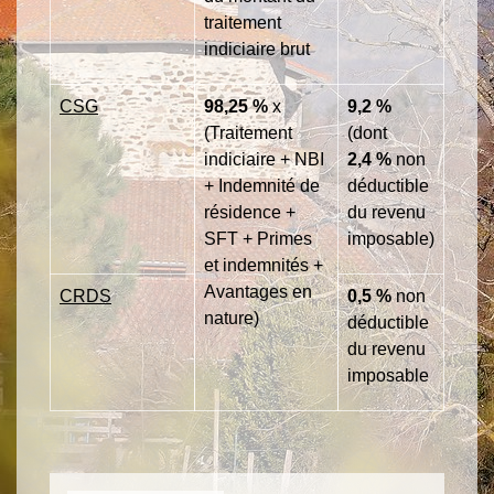
traitement
indiciaire brut
CSG
98,25 %
x
9,2 %
(Traitement
(dont
indiciaire + NBI
2,4 %
non
+ Indemnité de
déductible
résidence +
du revenu
SFT + Primes
imposable)
et indemnités +
Avantages en
CRDS
0,5 %
non
nature)
déductible
du revenu
imposable