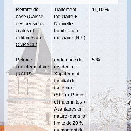
Retraite de
Traitement
11,10 %
base (Caisse
indiciaire +
des pensions
Nouvelle
civiles et
bonification
militaires ou
indiciaire (NBI)
CNRACL
)
Retraite
(Indemnité de
5 %
complémentaire
résidence +
(
RAFP
)
Supplément
familial de
traitement
(SFT) + Primes
et indemnités +
Avantages en
nature) dans la
limite de
20 %
du montant du