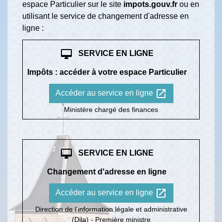
espace Particulier sur le site
impots.gouv.fr
ou en
utilisant le service de changement d'adresse en
ligne :
desktop_mac
SERVICE EN LIGNE
Impôts : accéder à votre espace Particulier
open_in_new
Accéder au service en ligne
Ministère chargé des finances
desktop_mac
SERVICE EN LIGNE
Changement d'adresse en ligne
open_in_new
Accéder au service en ligne
Direction de l'information légale et administrative
(Dila) - Première ministre