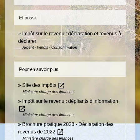
Et aussi
Impôt sur le revenu : déclaration et revenus à
déclarer
Argent - Impôts - Consommation
Pour en savoir plus
open_in_new
Site des impôts
Ministère chargé des finances
Impôt sur le revenu : dépliants d'information
open_in_new
Ministère chargé des finances
Brochure pratique 2023 - Déclaration des
open_in_new
revenus de 2022
Ministère chargé des finances