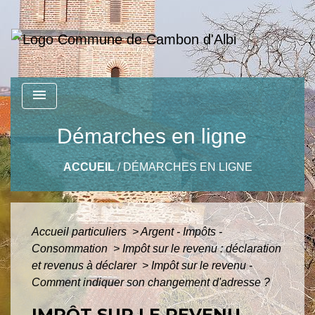
menu
Démarches en ligne
ACCUEIL
/
DÉMARCHES EN LIGNE
Accueil particuliers
>
Argent - Impôts -
Consommation
>
Impôt sur le revenu : déclaration
et revenus à déclarer
>
Impôt sur le revenu -
Comment indiquer son changement d'adresse ?
IMPÔT SUR LE REVENU -