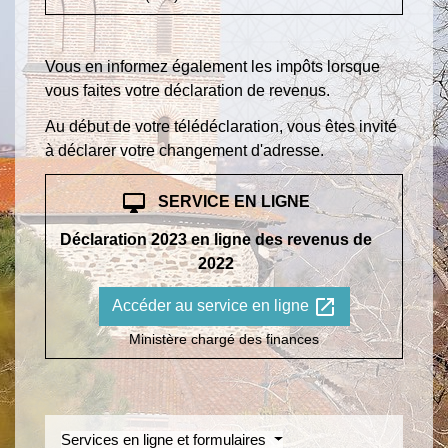
Vous en informez également les impôts lorsque
vous faites votre déclaration de revenus.
Au début de votre télédéclaration, vous êtes invité
à déclarer votre changement d'adresse.
desktop_mac
SERVICE EN LIGNE
Déclaration 2023 en ligne des revenus de
2022
open_in_new
Accéder au service en ligne
Ministère chargé des finances
Services en ligne et formulaires