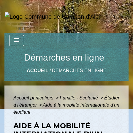
menu
Démarches en ligne
ACCUEIL
/
DÉMARCHES EN LIGNE
Accueil particuliers
>
Famille - Scolarité
>
Étudier
à l'étranger
>
Aide à la mobilité internationale d'un
étudiant
AIDE À LA MOBILITÉ