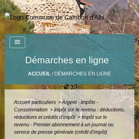
menu
Démarches en ligne
ACCUEIL
/
DÉMARCHES EN LIGNE
Accueil particuliers
>
Argent - Impôts -
Consommation
>
Impôt sur le revenu : déductions,
réductions et crédits d'impôt
>
Impôt sur le
revenu - Premier abonnement à un journal ou
service de presse générale (crédit d'impôt)