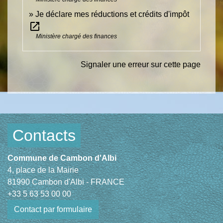
Je déclare mes réductions et crédits d'impôt
open_in_new
Ministère chargé des finances
Signaler une erreur sur cette page
Contacts
Commune de Cambon d'Albi
4, place de la Mairie
81990 Cambon d'Albi - FRANCE
+33 5 63 53 00 00
Contact par formulaire