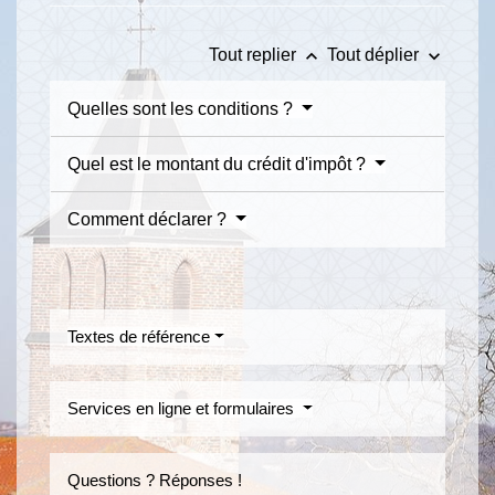
keyboard_arrow_up
keyboard_arrow_down
Tout replier
Tout déplier
Quelles sont les conditions ?
Quel est le montant du crédit d'impôt ?
Comment déclarer ?
Textes de référence
Services en ligne et formulaires
Questions ? Réponses !