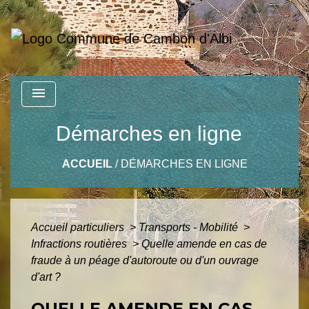
menu
Démarches en ligne
ACCUEIL
/
DÉMARCHES EN LIGNE
Accueil particuliers
>
Transports - Mobilité
>
Infractions routières
>
Quelle amende en cas de
fraude à un péage d'autoroute ou d'un ouvrage
d'art ?
QUELLE AMENDE EN CAS