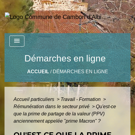
menu
Démarches en ligne
ACCUEIL
/
DÉMARCHES EN LIGNE
Accueil particuliers
>
Travail - Formation
>
Rémunération dans le secteur privé
>
Qu'est-ce
que la prime de partage de la valeur (PPV)
anciennement appelée "prime Macron" ?
QU'EST-CE QUE LA PRIME