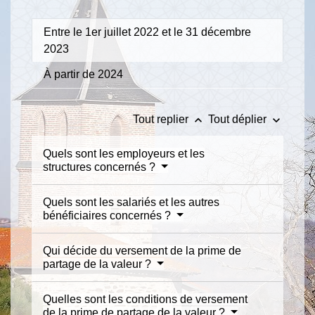
Entre le 1er juillet 2022 et le 31 décembre
2023
À partir de 2024
keyboard_arrow_up
keyboard_arrow_down
Tout replier
Tout déplier
Quels sont les employeurs et les
structures concernés ?
Quels sont les salariés et les autres
bénéficiaires concernés ?
Qui décide du versement de la prime de
partage de la valeur ?
Quelles sont les conditions de versement
de la prime de partage de la valeur ?