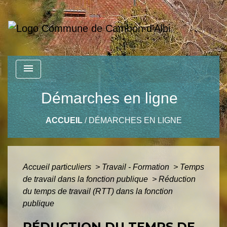
menu
Démarches en ligne
ACCUEIL
/
DÉMARCHES EN LIGNE
Accueil particuliers
>
Travail - Formation
>
Temps
de travail dans la fonction publique
>
Réduction
du temps de travail (RTT) dans la fonction
publique
RÉDUCTION DU TEMPS DE