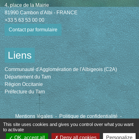
4, place de la Mairie
81990 Cambon d'Albi - FRANCE
+33 5 63 53 00 00
Contact par formulaire
Liens
Communauté d'Agglomération de l'Albigeois (C2A)
Département du Tarn
Région Occitanie
Préfecture du Tarn
Mentions légales
-
Politique de confidentialité
-
Accessibilité
-
Plan du site
-
Gestion des cookies
This site uses cookies and gives you control over what you want
to activate
OK, accept all
Deny all cookies
Personalize