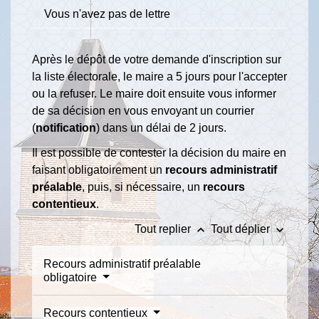
Vous n'avez pas de lettre
Après le dépôt de votre demande d'inscription sur
la liste électorale, le maire a 5 jours pour l'accepter
ou la refuser. Le maire doit ensuite vous informer
de sa décision en vous envoyant un courrier
(
notification
) dans un délai de 2 jours.
Il est possible de contester la décision du maire en
faisant obligatoirement un
recours administratif
préalable
, puis, si nécessaire, un
recours
contentieux
.
keyboard_arrow_up
keyboard_arrow_down
Tout replier
Tout déplier
Recours administratif préalable
obligatoire
Recours contentieux