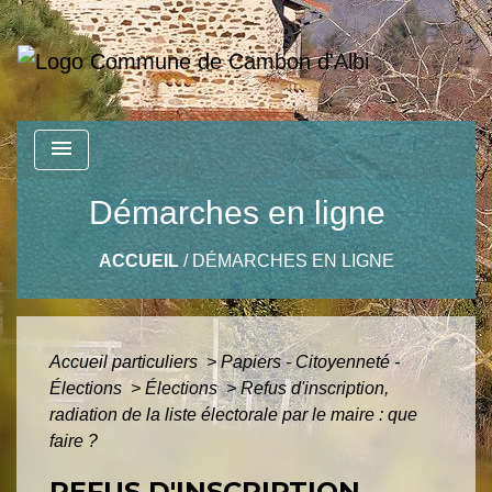
menu
Démarches en ligne
ACCUEIL
/
DÉMARCHES EN LIGNE
Accueil particuliers
>
Papiers - Citoyenneté -
Élections
>
Élections
>
Refus d'inscription,
radiation de la liste électorale par le maire : que
faire ?
REFUS D'INSCRIPTION,