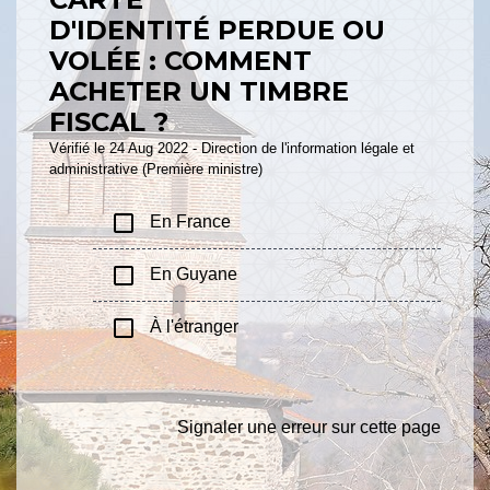
D'IDENTITÉ PERDUE OU
VOLÉE : COMMENT
ACHETER UN TIMBRE
FISCAL ?
Vérifié le 24 Aug 2022 - Direction de l'information légale et
administrative (Première ministre)
check_box_outline_blank
En France
check_box_outline_blank
En Guyane
check_box_outline_blank
À l'étranger
Signaler une erreur sur cette page