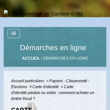
menu
Démarches en ligne
ACCUEIL
/
DÉMARCHES EN LIGNE
Accueil particuliers
>
Papiers - Citoyenneté -
Élections
>
Carte d'identité
>
Carte
d'identité perdue ou volée : comment acheter un
timbre fiscal ?
CARTE