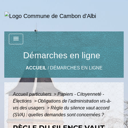
menu
Démarches en ligne
ACCUEIL
/
DÉMARCHES EN LIGNE
Accueil particuliers
>
Papiers - Citoyenneté -
Élections
>
Obligations de l'administration vis-à-
vis des usagers
>
Règle du silence vaut accord
(SVA) : quelles demandes sont concernées ?
RÈGLE DU SILENCE VAUT