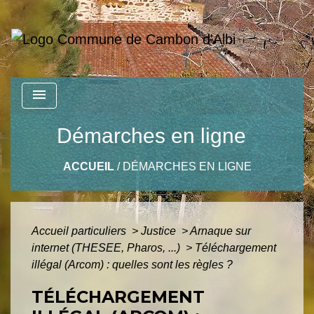
menu
Démarches en ligne
ACCUEIL
/
DÉMARCHES EN LIGNE
Accueil particuliers
>
Justice
>
Arnaque sur
internet (THESEE, Pharos, ...)
>
Téléchargement
illégal (Arcom) : quelles sont les règles ?
TÉLÉCHARGEMENT