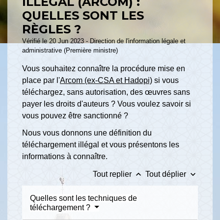
ILLÉGAL (ARCOM) :
QUELLES SONT LES
RÈGLES ?
Vérifié le 20 Jun 2023 - Direction de l'information légale et
administrative (Première ministre)
Vous souhaitez connaître la procédure mise en
place par l'
Arcom (ex-CSA et Hadopi)
si vous
téléchargez, sans autorisation, des œuvres sans
payer les droits d'auteurs ? Vous voulez savoir si
vous pouvez être sanctionné ?
Nous vous donnons une définition du
téléchargement illégal et vous présentons les
informations à connaître.
keyboard_arrow_up
keyboard_arrow_down
Tout replier
Tout déplier
Quelles sont les techniques de
téléchargement ?