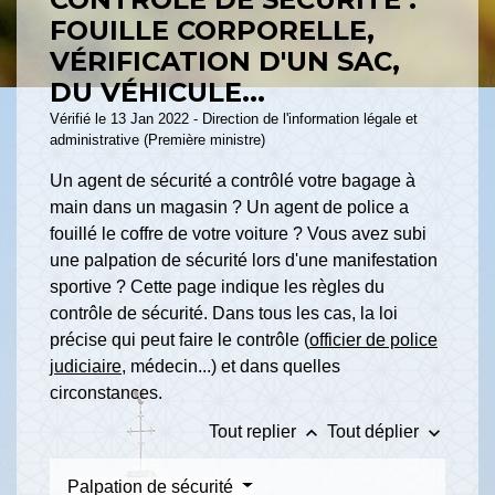
FOUILLE CORPORELLE,
VÉRIFICATION D'UN SAC,
DU VÉHICULE...
Vérifié le 13 Jan 2022 - Direction de l'information légale et
administrative (Première ministre)
Un agent de sécurité a contrôlé votre bagage à
main dans un magasin ? Un agent de police a
fouillé le coffre de votre voiture ? Vous avez subi
une palpation de sécurité lors d'une manifestation
sportive ? Cette page indique les règles du
contrôle de sécurité. Dans tous les cas, la loi
précise qui peut faire le contrôle (
officier de police
judiciaire
, médecin...) et dans quelles
circonstances.
keyboard_arrow_up
keyboard_arrow_down
Tout replier
Tout déplier
Palpation de sécurité