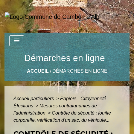
menu
Démarches en ligne
ACCUEIL
/
DÉMARCHES EN LIGNE
Accueil particuliers
>
Papiers - Citoyenneté -
Élections
>
Mesures contraignantes de
l'administration
>
Contrôle de sécurité : fouille
corporelle, vérification d'un sac, du véhicule...
CONTRÔLE DE SÉCURITÉ :