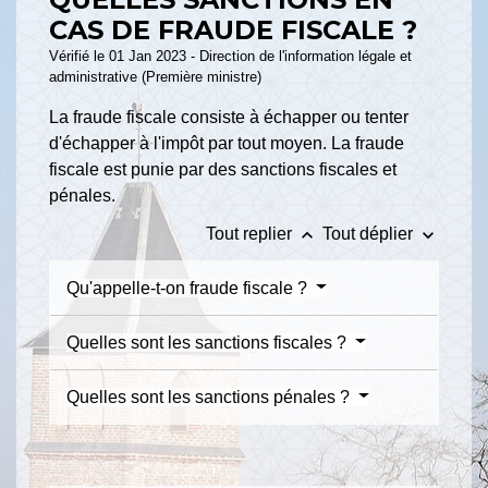
CAS DE FRAUDE FISCALE ?
Vérifié le 01 Jan 2023 - Direction de l'information légale et
administrative (Première ministre)
La fraude fiscale consiste à échapper ou tenter
d'échapper à l'impôt par tout moyen. La fraude
fiscale est punie par des sanctions fiscales et
pénales.
keyboard_arrow_up
keyboard_arrow_down
Tout replier
Tout déplier
Qu'appelle-t-on fraude fiscale ?
Quelles sont les sanctions fiscales ?
Quelles sont les sanctions pénales ?