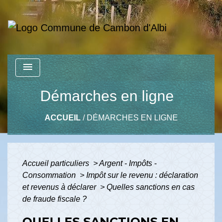
menu
Démarches en ligne
ACCUEIL
/
DÉMARCHES EN LIGNE
Accueil particuliers
>
Argent - Impôts -
Consommation
>
Impôt sur le revenu : déclaration
et revenus à déclarer
>
Quelles sanctions en cas
de fraude fiscale ?
QUELLES SANCTIONS EN