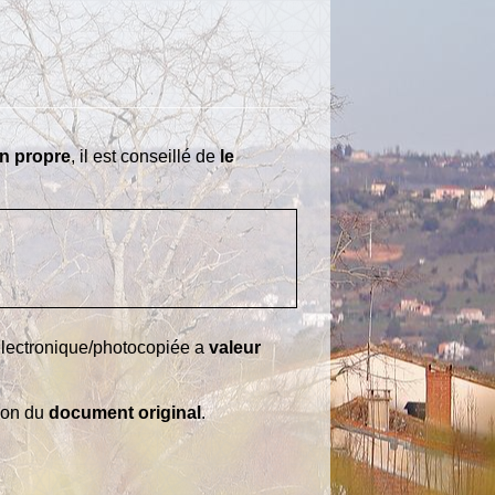
in propre
, il est conseillé de
le
 électronique/photocopiée a
valeur
ion du
document original
.
.