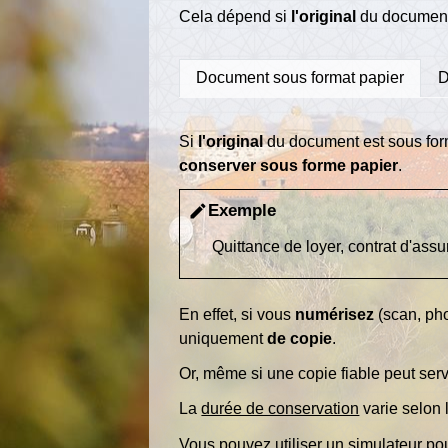
Cela dépend si
l'original
du document
Document sous format papier
D
Si
l'original
du document est sous fo
conserver sous forme papier
.
Exemple
edit
Quittance de loyer, contrat d'ass
En effet, si vous
numérisez
(scan, ph
uniquement
de copie
.
Or, même si une copie fiable peut ser
La
durée de conservation
varie selon 
Vous pouvez utiliser un
simulateur
pou