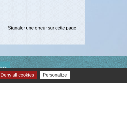
Signaler une erreur sur cette page
ns
Deny all cookies
Personalize
té d'Agglomération de l'Albigeois (C2A)
ent du Tarn
ccitanie
re du Tarn