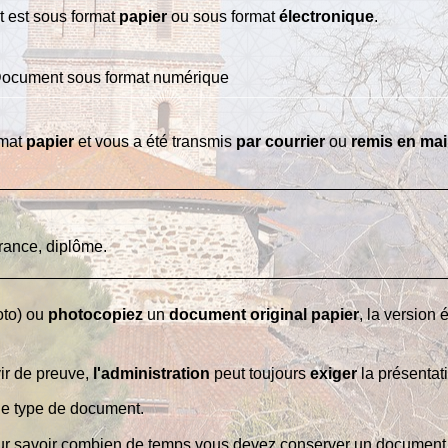
 est sous format
papier
ou sous format
électronique
.
ocument sous format numérique
rmat
papier
et vous a été transmis
par courrier
ou
remis en ma
urance, diplôme.
oto) ou
photocopiez
un
document original papier
, la version
vir de preuve,
l'administration
peut toujours
exiger
la présentat
le type de document.
r savoir combien de temps vous devez conserver un document