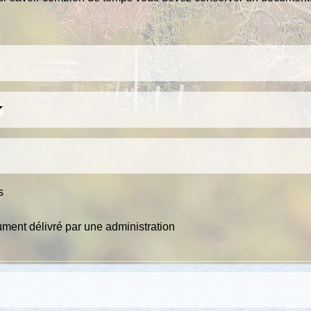
s
ument délivré par une administration