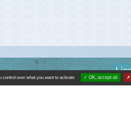
Lie
 control over what you want to activate
OK, accept all
Communau
Départem
Région O
Préfectu