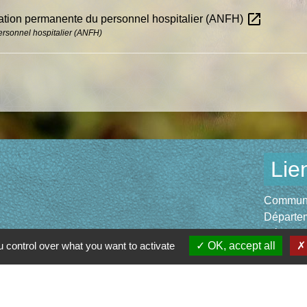
open_in_new
mation permanente du personnel hospitalier (ANFH)
personnel hospitalier (ANFH)
Lie
Communau
Départem
Région O
 control over what you want to activate
OK, accept all
Préfectu