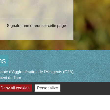
Signaler une erreur sur cette page
ns
té d'Agglomération de l'Albigeois (C2A)
ent du Tarn
ccitanie
Deny all cookies
Personalize
re du Tarn