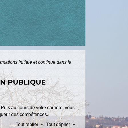
rmations initiale et continue dans la
ON PUBLIQUE
 Puis au cours de votre carrière, vous
cquérir des compétences.
keyboard_arrow_up
keyboard_arrow_down
Tout replier
Tout déplier