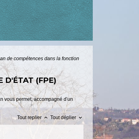
lan de compétences dans la fonction
D'ÉTAT (FPE)
lan vous permet, accompagné d'un
keyboard_arrow_up
keyboard_arrow_down
Tout replier
Tout déplier