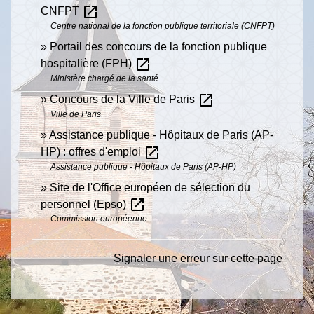
open_in_new
CNFPT
Centre national de la fonction publique territoriale (CNFPT)
Portail des concours de la fonction publique
open_in_new
hospitalière (FPH)
Ministère chargé de la santé
open_in_new
Concours de la Ville de Paris
Ville de Paris
Assistance publique - Hôpitaux de Paris (AP-
open_in_new
HP) : offres d'emploi
Assistance publique - Hôpitaux de Paris (AP-HP)
Site de l'Office européen de sélection du
open_in_new
personnel (Epso)
Commission européenne
Signaler une erreur sur cette page