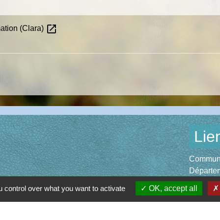
open_in_new
mation (Clara)
Lie
Communau
Départem
Région O
 control over what you want to activate
OK, accept all
Préfectu