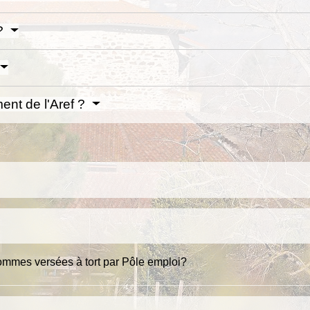
 ?
ent de l'Aref ?
mmes versées à tort par Pôle emploi?