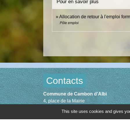
Pour en savoir plus
Allocation de retour à l'emploi for
Pôle emploi
Contacts
Commune de Cambon d'Albi
4, place de la Mairie
81990 Cambon d'Albi - FRANCE
This site uses cookies and gives you
+33 5 63 53 00 00
Contact par formulaire