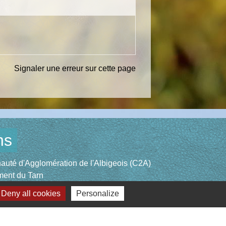
Signaler une erreur sur cette page
ns
té d'Agglomération de l'Albigeois (C2A)
ent du Tarn
ccitanie
Deny all cookies
Personalize
re du Tarn