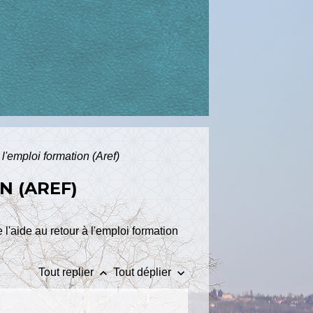
 l'emploi formation (Aref)
N (AREF)
l'aide au retour à l'emploi formation
keyboard_arrow_up
keyboard_arrow_down
Tout replier
Tout déplier