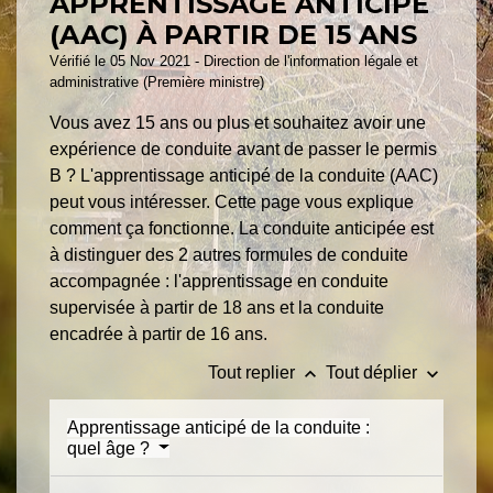
APPRENTISSAGE ANTICIPÉ
(AAC) À PARTIR DE 15 ANS
Vérifié le 05 Nov 2021 - Direction de l'information légale et
administrative (Première ministre)
Vous avez 15 ans ou plus et souhaitez avoir une
expérience de conduite avant de passer le permis
B ? L'apprentissage anticipé de la conduite (AAC)
peut vous intéresser. Cette page vous explique
comment ça fonctionne. La conduite anticipée est
à distinguer des 2 autres formules de conduite
accompagnée : l'apprentissage en conduite
supervisée à partir de 18 ans et la conduite
encadrée à partir de 16 ans.
keyboard_arrow_up
keyboard_arrow_down
Tout replier
Tout déplier
Apprentissage anticipé de la conduite :
quel âge ?