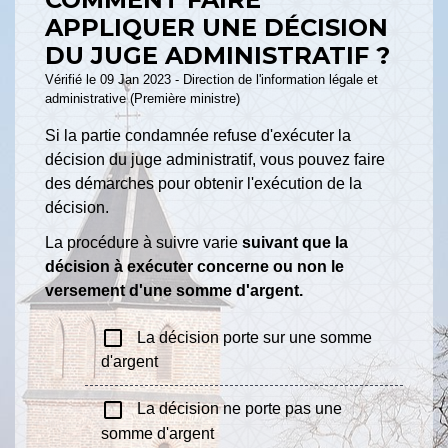
APPLIQUER UNE DÉCISION
DU JUGE ADMINISTRATIF ?
Vérifié le 09 Jan 2023 - Direction de l'information légale et
administrative (Première ministre)
Si la partie condamnée refuse d'exécuter la
décision du juge administratif, vous pouvez faire
des démarches pour obtenir l'exécution de la
décision.
La procédure à suivre varie
suivant que la
décision à exécuter concerne ou non le
versement d'une somme d'argent.
check_box_outline_blank
La décision porte sur une somme
d'argent
check_box_outline_blank
La décision ne porte pas une
somme d'argent