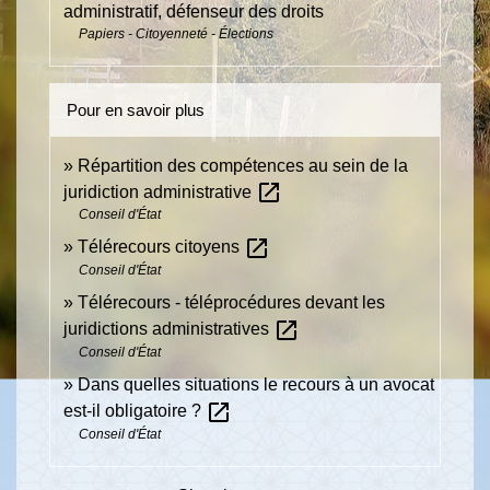
administratif, défenseur des droits
Papiers - Citoyenneté - Élections
Pour en savoir plus
Répartition des compétences au sein de la
open_in_new
juridiction administrative
Conseil d'État
open_in_new
Télérecours citoyens
Conseil d'État
Télérecours - téléprocédures devant les
open_in_new
juridictions administratives
Conseil d'État
Dans quelles situations le recours à un avocat
open_in_new
est-il obligatoire ?
Conseil d'État