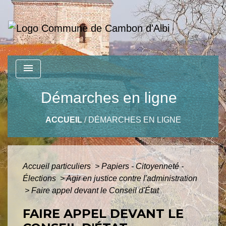
menu
Démarches en ligne
ACCUEIL
/
DÉMARCHES EN LIGNE
Accueil particuliers
>
Papiers - Citoyenneté -
Élections
>
Agir en justice contre l'administration
>
Faire appel devant le Conseil d'État
FAIRE APPEL DEVANT LE