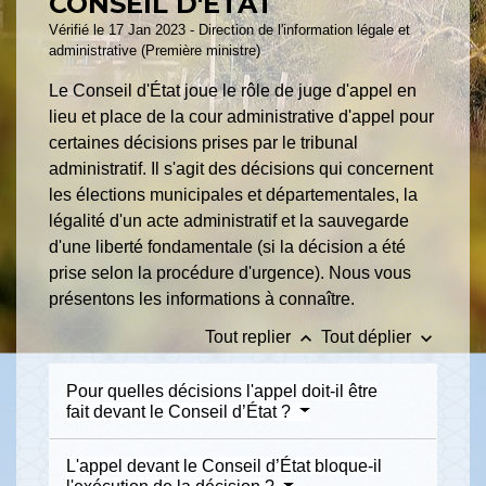
CONSEIL D'ÉTAT
Vérifié le 17 Jan 2023 - Direction de l'information légale et
administrative (Première ministre)
Le Conseil d'État joue le rôle de juge d'appel en
lieu et place de la cour administrative d'appel pour
certaines décisions prises par le tribunal
administratif. Il s'agit des décisions qui concernent
les élections municipales et départementales, la
légalité d'un acte administratif et la sauvegarde
d'une liberté fondamentale (si la décision a été
prise selon la procédure d'urgence). Nous vous
présentons les informations à connaître.
keyboard_arrow_up
keyboard_arrow_down
Tout replier
Tout déplier
Pour quelles décisions l'appel doit-il être
fait devant le Conseil d’État ?
L'appel devant le Conseil d’État bloque-il