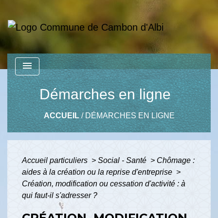
menu
Démarches en ligne
ACCUEIL
/
DÉMARCHES EN LIGNE
Accueil particuliers
>
Social - Santé
>
Chômage :
aides à la création ou la reprise d'entreprise
>
Création, modification ou cessation d'activité : à
qui faut-il s'adresser ?
CRÉATION, MODIFICATION