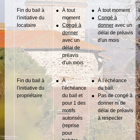
Fin du bail à
À tout
À tout moment
l'initiative du
moment
Congé à
locataire
Congé à
donner
avec un
donner
délai de préavis
avec un
d'un mois
délai de
préavis
d'un mois
Fin du bail à
À
À l'échéance
l'initiative du
l'échéance
du bail.
propriétaire
du bail et
Pas de congé à
pour 1 des
donner ni de
motifs
délai de préavis
autorisés
à respecter
(reprise
pour