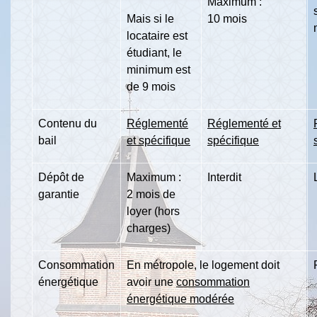
Maximum :
Mais si le
10 mois
locataire est
étudiant, le
minimum est
de 9 mois
Contenu du
Réglementé
Réglementé et
bail
et spécifique
spécifique
Dépôt de
Maximum :
Interdit
garantie
2 mois de
loyer (hors
charges)
Consommation
En métropole, le logement doit
énergétique
avoir une
consommation
énergétique modérée