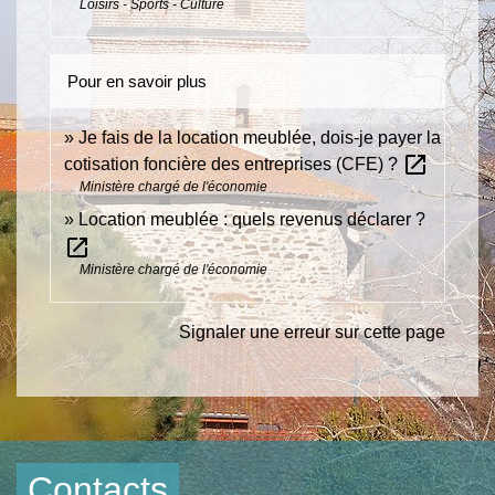
Loisirs - Sports - Culture
Pour en savoir plus
Je fais de la location meublée, dois-je payer la
open_in_new
cotisation foncière des entreprises (CFE) ?
Ministère chargé de l'économie
Location meublée : quels revenus déclarer ?
open_in_new
Ministère chargé de l'économie
Signaler une erreur sur cette page
Contacts