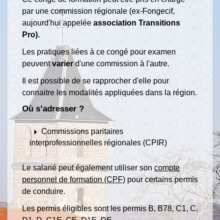
par une commission régionale (ex-Fongecif,
aujourd'hui appelée
association Transitions
Pro).
Les pratiques liées à ce congé pour examen
peuvent
varier
d'une commission à l'autre.
Il est possible de se rapprocher d'elle pour
connaitre les modalités appliquées dans la région.
Où s’adresser ?
arrow_right
Commissions paritaires
interprofessionnelles régionales (CPIR)
Le salarié peut également utiliser son
compte
personnel de formation (CPF)
pour certains permis
de conduire.
Les permis éligibles sont les permis B, B78, C1, C,