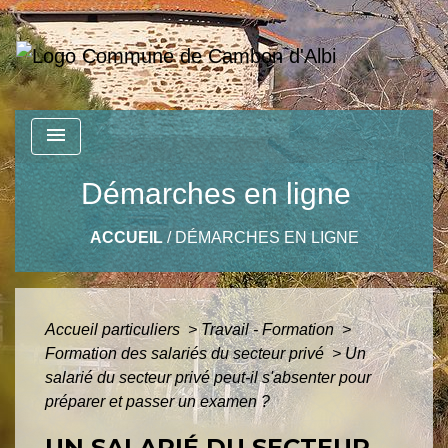
menu
Démarches en ligne
ACCUEIL
/
DÉMARCHES EN LIGNE
Accueil particuliers
>
Travail - Formation
>
Formation des salariés du secteur privé
>
Un
salarié du secteur privé peut-il s'absenter pour
préparer et passer un examen ?
UN SALARIÉ DU SECTEUR