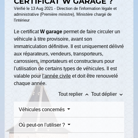
CERTIFICAT W GARAGE ?
Vérifié le 13 Aug 2021 - Direction de l'information légale et
administrative (Première ministre), Ministère chargé de
l'intérieur
Le certificat
W garage
permet de faire circuler un
véhicule à titre provisoire, avant son
immatriculation définitive. Il est uniquement délivré
aux réparateurs, vendeurs, transporteurs,
carrossiers, importateurs et constructeurs pour
l'utilisation de certains types de véhicules. Il est
valable pour
l'année civile
et doit être renouvelé
chaque année.
keyboard_arrow_up
keyboard_arrow_down
Tout replier
Tout déplier
Véhicules concernés
Où peut-on l'utiliser ?