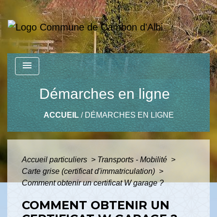
menu
Démarches en ligne
ACCUEIL
/
DÉMARCHES EN LIGNE
Accueil particuliers
>
Transports - Mobilité
>
Carte grise (certificat d'immatriculation)
>
Comment obtenir un certificat W garage ?
COMMENT OBTENIR UN